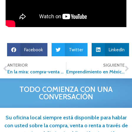
Facebook
Twitter
LinkedIn
ANTERIOR
SIGUIENTE
En la mira: compra-venta de propiedades con criptomonedas
Emprendimiento en México, estas son las claves para lograr el éxito
TODO COMIENZA CON UNA
CONVERSACIÓN
Su oficina local siempre está disponible para hablar
con usted sobre la compra, venta o renta a través de