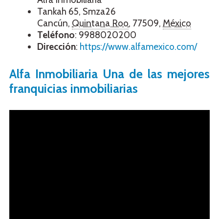
Tankah 65, Smza26
Cancún
,
Quintana Roo
,
77509
,
México
Teléfono
:
9988020200
Dirección
:
https://www.alfamexico.com/
Alfa Inmobiliaria Una de las mejores
franquicias inmobiliarias