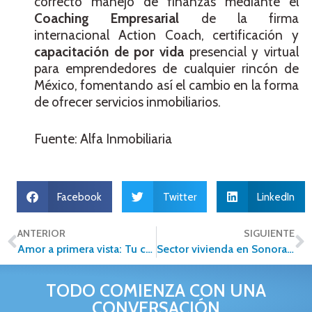
correcto manejo de finanzas mediante el
Coaching Empresarial
de la firma
internacional Action Coach, certificación y
capacitación de por vida
presencial y virtual
para emprendedores de cualquier rincón de
México, fomentando así el cambio en la forma
de ofrecer servicios inmobiliarios.
Fuente: Alfa Inmobiliaria
Facebook
Twitter
LinkedIn
ANTERIOR
SIGUIENTE
Amor a primera vista: Tu casa ideal
Sector vivienda en Sonora cerrará igual que 2015
TODO COMIENZA CON UNA
CONVERSACIÓN