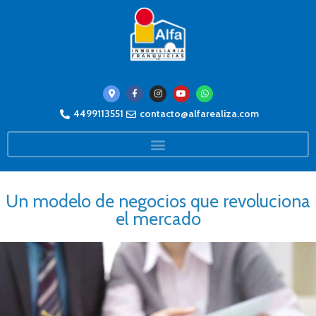
4499113551
contacto@alfarealiza.com
Un modelo de negocios que revoluciona
el mercado