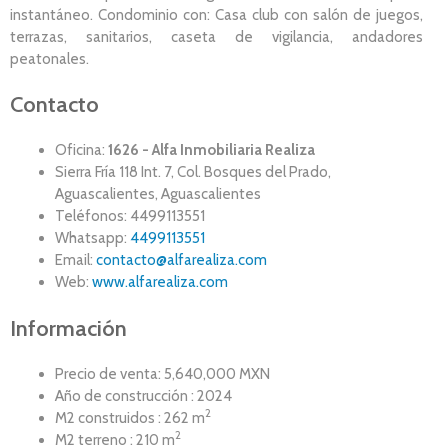
instantáneo. Condominio con: Casa club con salón de juegos,
terrazas, sanitarios, caseta de vigilancia, andadores
peatonales.
Contacto
Oficina:
1626 - Alfa Inmobiliaria Realiza
Sierra Fría 118 Int. 7, Col. Bosques del Prado,
Aguascalientes, Aguascalientes
Teléfonos: 4499113551
Whatsapp:
4499113551
Email:
contacto@alfarealiza.com
Web:
www.alfarealiza.com
Información
Precio de venta: 5,640,000 MXN
Año de construcción : 2024
2
M2 construidos : 262 m
2
M2 terreno : 210 m