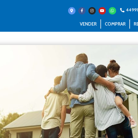
44991
VENDER
COMPRAR
R