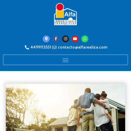
4499113551
contacto@alfarealiza.com